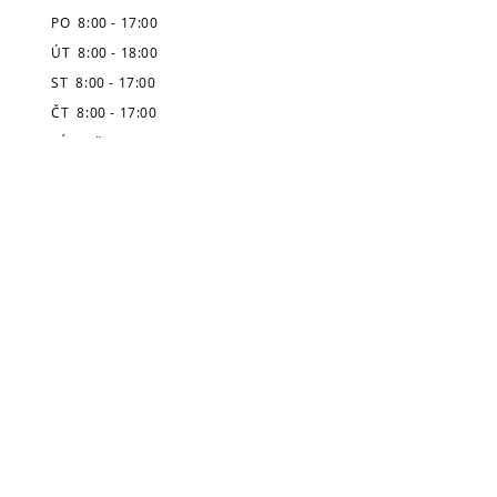
PO 8:00 - 17:00
ÚT 8:00 - 18:00
ST 8:00 - 17:00
ČT 8:00 - 17:00
PÁ zavřeno
SO 8:30 - 10:30
NE zavřeno
* Pozor, prázdninová výpůjční doba je
zveřejněná v úvodu stránek.
Půjčovna v oddělení
pro děti:
PO 7:00 - 8:00 / 12:30 -
17:00
ÚT 7:00 - 8:00 / 12:30 -
15:00
ST 7:00 - 8:00 / 12:30 - 17:00
ČT 7:00 - 8:00 / 12:30 - 15:00
PÁ 7:00 - 8:00 / 12:30 - 15:30