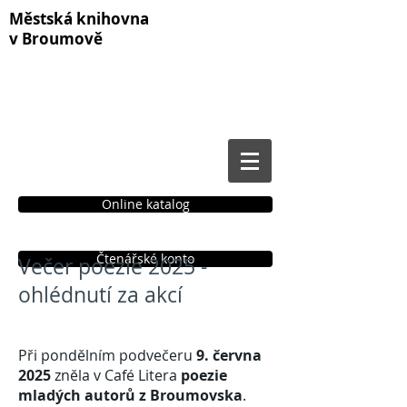
Městská knihovna
v Broumově
Online katalog
Čtenářské konto
Večer poezie 2025 -
ohlédnutí za akcí
Při pondělním podvečeru
9. června
2025
zněla v Café Litera
poezie
mladých autorů z Broumovska
.