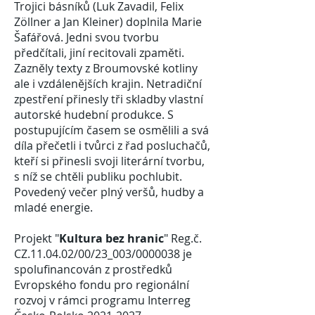
Trojici básníků (Luk Zavadil, Felix
Zöllner a Jan Kleiner) doplnila Marie
Šafářová. Jedni svou tvorbu
předčítali, jiní recitovali zpaměti.
Zazněly texty z Broumovské kotliny
ale i vzdálenějších krajin. Netradiční
zpestření přinesly tři skladby vlastní
autorské hudební produkce. S
postupujícím časem se osmělili a svá
díla přečetli i tvůrci z řad posluchačů,
kteří si přinesli svoji literární tvorbu,
s níž se chtěli publiku pochlubit.
Povedený večer plný veršů, hudby a
mladé energie.
Projekt "
Kultura bez hranic
" Reg.č.
CZ.11.04.02/00/23_003/0000038 je
spolufinancován z prostředků
Evropského fondu pro regionální
rozvoj v rámci programu Interreg