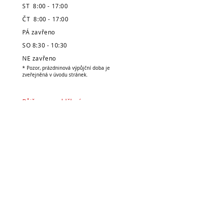
ST 8:00 - 17:00
ČT 8:00 - 17:00
PÁ zavřeno
SO 8:30 - 10:30
NE zavřeno
* Pozor, prázdninová výpůjční doba je
zveřejněná v úvodu stránek.
Půjčovna v oddělení
pro děti:
PO 7:00 - 8:00 / 12:30 -
17:00
ÚT 7:00 - 8:00 / 12:30 -
15:00
ST 7:00 - 8:00 / 12:30 - 17:00
ČT 7:00 - 8:00 / 12:30 - 15:00
PÁ 7:00 - 8:00 / 12:30 - 15:30
SO zavřeno
NE zavřeno