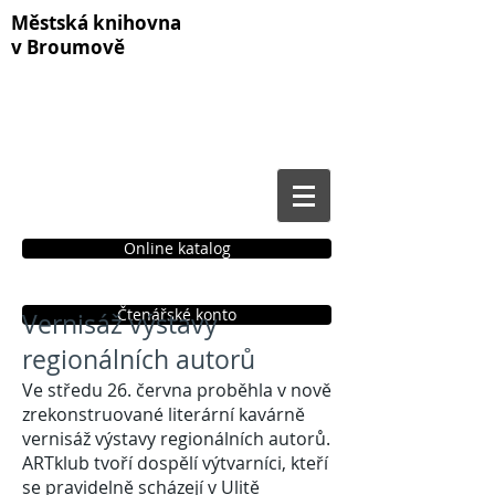
Městská knihovna
v Broumově
Online katalog
Čtenářské konto
Vernisáž výstavy
regionálních autorů
Ve středu 26. června proběhla v nově
zrekonstruované literární kavárně
vernisáž výstavy regionálních autorů.
ARTklub tvoří dospělí výtvarníci, kteří
se pravidelně scházejí v Ulitě