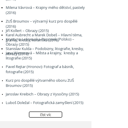
Milena Vávrová – Krajiny mého dětství, pastely
(2016)
ZUŠ Broumov – výtvarný kurz pro dospělé
(2016)
Jiří Kollert – Obrazy (2015)
Karel Aubrecht a Marek Dobeš – Hlavní téma,
Krystyna Leśnievska-Pasionek (Polsko) –
grafiky, kresby, keramika (2016)
Obrazy (2015)
Stanislav Kulda – Podobizny, litografie, kresby,
Jana Wienerová – Města a krajiny, kresby a
obrazy (2016)
litografie (2015)
Pavel Rejtar (Hronov): Fotograf a básník,
fotografie (2015)
Kurz pro dospělé výtvarného oboru ZUŠ
Broumov (2015)
Jaroslav Kreibich – Obrazy z Vysočiny (2015)
Luboš Doležal – Fotografická zamyšlení (2015)
číst víc