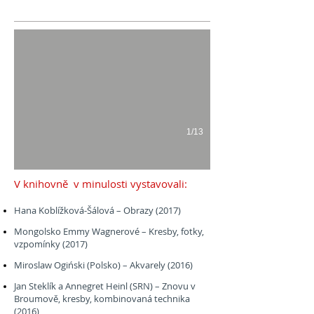
Vernisáž výstavy
1/13
V knihovně v minulosti vystavovali:
Hana Koblížková-Šálová – Obrazy (2017)
Mongolsko Emmy Wagnerové – Kresby, fotky,
vzpomínky (2017)
Miroslaw Ogiński (Polsko) – Akvarely (2016)
Jan Steklík a Annegret Heinl (SRN) – Znovu v
Broumově, kresby, kombinovaná technika
(2016)