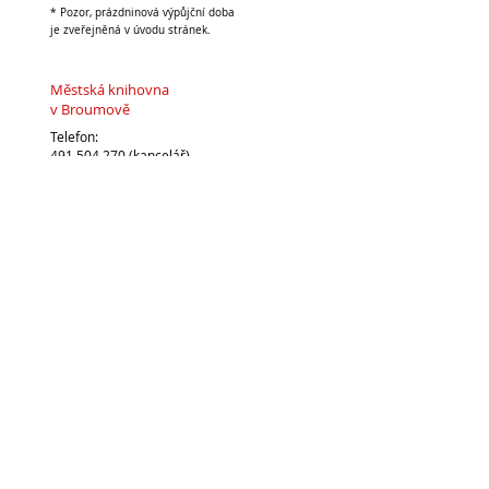
* Pozor, prázdninová výpůjční doba
je zveřejněná v úvodu stránek.
Městská knihovna
v Broumově
Telefon:
491 504 270 (kancelář)
704 886 220
(dospělé oddělení)
704 886 225
(dětské oddělení)
E-mail:
pujcovna@knihovnabroumov.net
(půjčovna pro dospělé)
deti-pujcovna@knihovnabroumov.net
(půjčovna pro děti)
vedouci@knihovnabroumov.net
(kancelář vedoucí)
Vedoucí: Mgr. Marta Lelková
Napište nám: