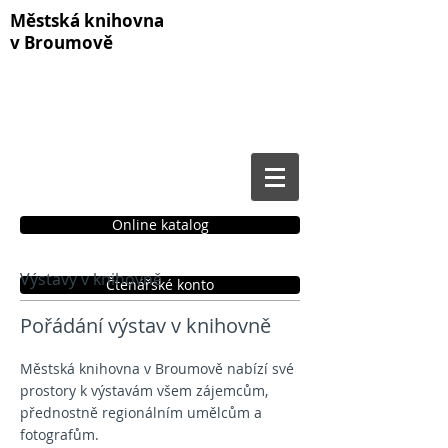
Městská knihovna
v Broumově
Online katalog
Výstavy v knihovně
Čtenářské konto
Pořádání výstav v knihovně
Městská knihovna v Broumově nabízí své
prostory k výstavám všem zájemcům,
přednostně regionálním umělcům a
fotografům.
Zábranský