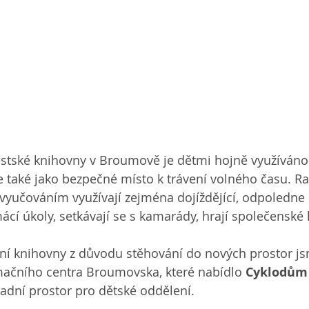
stské knihovny v Broumově je dětmi hojně využíváno
le také jako bezpečné místo k trávení volného času. Ra
yučováním využívají zejména dojíždějící, odpoledne s
ácí úkoly, setkávají se s kamarády, hrají společenské
ní knihovny z důvodu stěhování do nových prostor jsm
mačního centra Broumovska, které nabídlo 
Cyklodům 
radní prostor pro dětské oddělení.