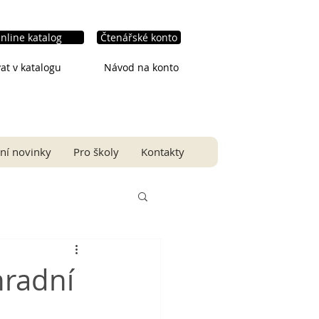
nline katalog
Čtenářské konto
at v katalogu
Návod na konto
ní novinky
Pro školy
Kontakty
hradní