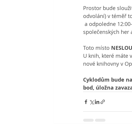
Prostor bude slouži
odvolání) v téměř to
 a odpoledne 12:00-
společenských her a
Toto místo 
NESLOUŽ
U knih, které máte 
nové knihovny v Op
Cyklodům bude nad
bod, úložna zavaza