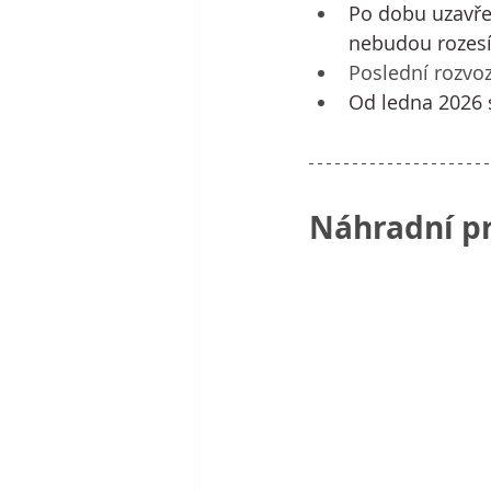
Po dobu uzavře
nebudou rozesí
Poslední rozvoz
Od ledna 2026 
Náhradní p