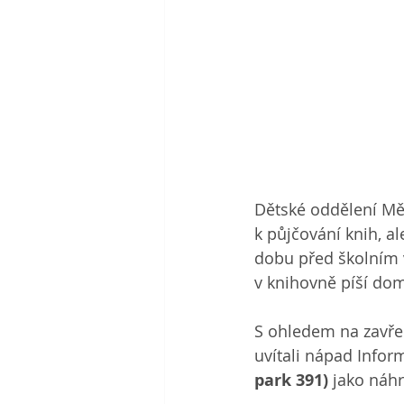
Dětské oddělení Mě
k půjčování knih, a
dobu před školním v
v knihovně píší dom
S ohledem na zavře
uvítali nápad Infor
park 391)
 jako náh