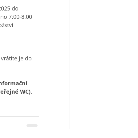
2025 do 
o 7:00-8:00    
žství 
rátíte je do 
nformační 
veřejné WC).