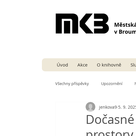
Městsk
v Brou
Úvod
Akce
O knihovně
Sl
Všechny příspěvky
Upozornění
jenkova9
5. 9. 202
Dočasné 
prostory