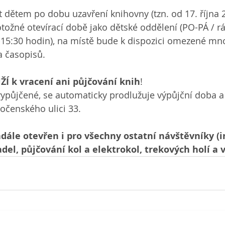
t dětem po dobu uzavření knihovny (tzn. od 17. října 
tožné otevírací době jako dětské oddělení (PO-PÁ / rán
15:30 hodin), na místě bude k dispozici omezené mno
 časopisů. 
Í k vracení ani půjčování knih
!
vypůjčené, se automaticky prodlužuje výpůjční doba a v
očenského ulici 33.
ále otevřen i pro všechny ostatní návštěvníky (i
del, půjčování kol a elektrokol, trekových holí a 