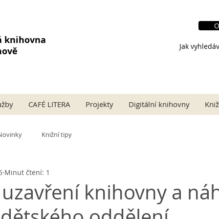
O
á knihovna
Jak vyhledáv
mově
užby
CAFÉ LITERA
Projekty
Digitální knihovny
Kniž
Novinky
Knižní tipy
5
Minut čtení: 1
uzavření knihovny a ná
 dětského oddělení