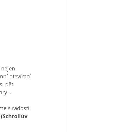
 nejen 
nní otevírací 
i děti 
 hry…
e s radostí 
(Schrollův 