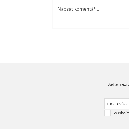
Napsat komentář...
Prázdniny v knihovně
Buďte mezi p
Souhlasím