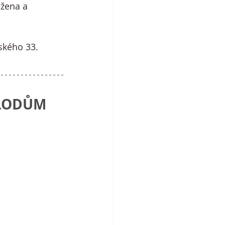
žena a 
ského 33.
KLODŮM