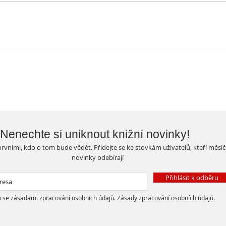
Otev
Knihovna vylepšuje svoje
prostory...
Nenechte si uniknout knižní novinky!
rvními, kdo o tom bude vědět. Přidejte se ke stovkám uživatelů, kteří měsí
novinky odebírají
Přihlásit k odběru
 se zásadami zpracování osobních údajů.
Zásady zpracování osobních údajů.