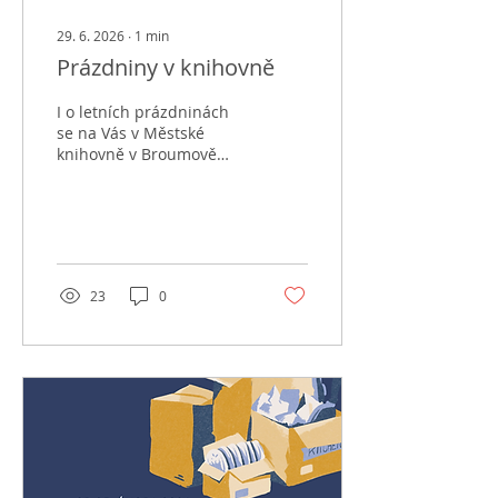
29. 6. 2026
∙
1
min
Prázdniny v knihovně
I o letních prázdninách
se na Vás v Městské
knihovně v Broumově
těšíme. Otevírací doba je
mírně upravená. Přes
celé prázdniny můžete v
prostorách Café Litera
zhlédnout výstavu
výtvarníků ARTklubu a v
23
0
prostorách chodeb
knihovny také
fotografickou výstavu
Toskánsko Miroslava
Holči.