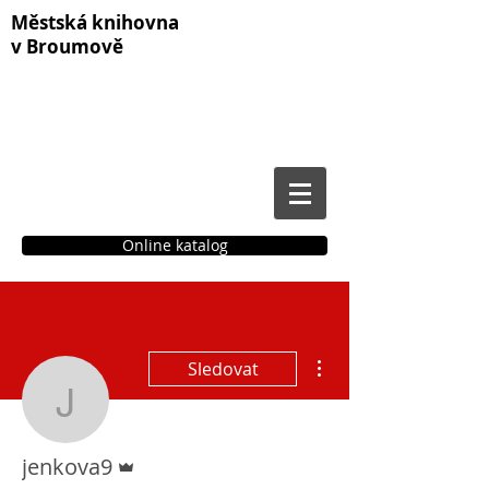
Městská knihovna
v Broumově
Online katalog
Čtenářské konto
Další akce
Sledovat
jenkova9
Správce
jenkova9