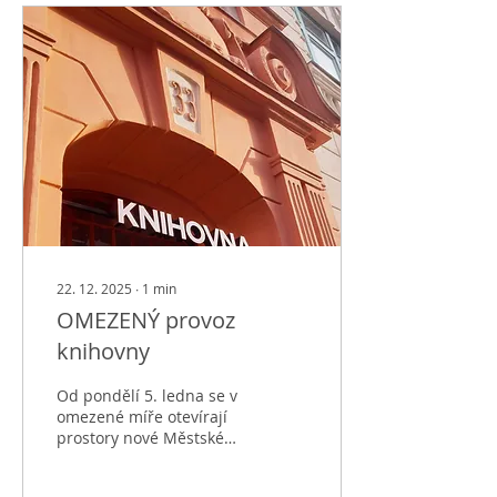
informace o
znovuotevření budou
zveřejněny na webových
stránkách a sociálních
sítích.
22. 12. 2025
∙
1
min
OMEZENÝ provoz
knihovny
Od pondělí 5. ledna se v
omezené míře otevírají
prostory nové Městské
knihovny v Broumově na
adrese Stanislava