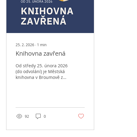
25. 2. 2026
∙
1
min
Knihovna zavřená
Od středy 25. února 2026
(do odvolání) je Městská
knihovna v Broumově z
důvodu instalace nového
nábytku a stěhování knih
ZAVŘENÁ. Naplánované
kulturní akce proběhnou
beze změn dle plánu.
Internet, tisk a noviny
92
0
jsou i nadále k dispozici v
náhradních prostorách v
Cyklodomě (Schrollův
park 391). Aktuální