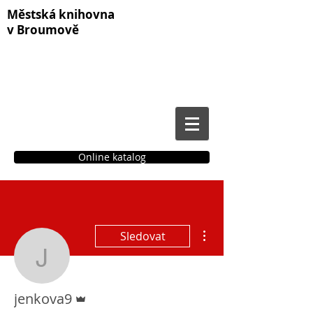
Městská knihovna
v Broumově
Online katalog
Čtenářské konto
Další akce
Sledovat
jenkova9
Správce
jenkova9