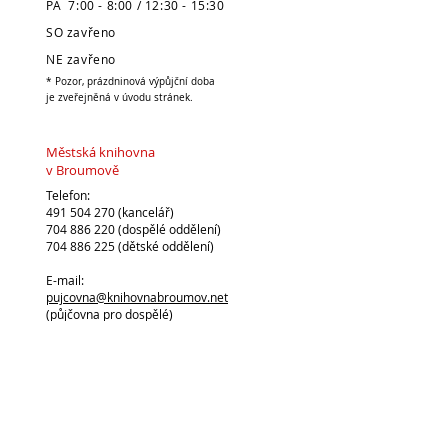
PÁ 7:00 - 8:00 / 12:30 - 15:30
SO zavřeno
NE zavřeno
* Pozor, prázdninová výpůjční doba
je zveřejněná v úvodu stránek.
Městská knihovna
v Broumově
Telefon:
491 504 270 (kancelář)
704 886 220
(dospělé oddělení)
704 886 225
(dětské oddělení)
E-mail:
pujcovna@knihovnabroumov.net
(půjčovna pro dospělé)
deti-pujcovna@knihovnabroumov.net
(půjčovna pro děti)
vedouci@knihovnabroumov.net
(kancelář vedoucí)
Vedoucí: Mgr. Marta Lelková