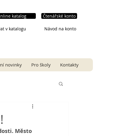
nline katalog
Čtenářské konto
at v katalogu
Návod na konto
ní novinky
Pro školy
Kontakty
!
osti. Město 