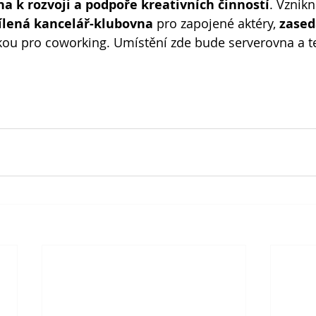
a k rozvoji a podpoře kreativních činností
. Vznikn
ílená kancelář-klubovna
 pro zapojené aktéry, 
zased
kou pro coworking. Umístění zde bude serverovna a t