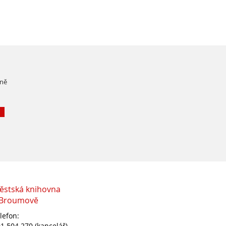
čně
ěstská knihovna
 Broumově
lefon:
1 504 270 (kancelář)