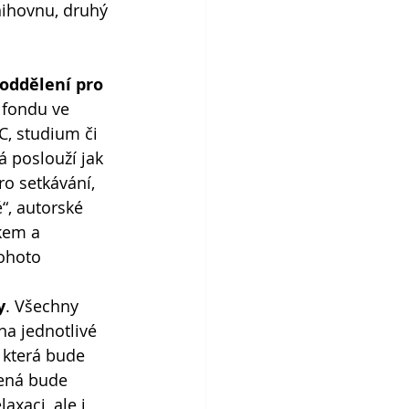
nihovnu, druhý 
oddělení pro 
fondu ve 
C, studium či 
rá poslouží jak 
o setkávání, 
“, autorské 
kem a 
ohoto 
y
. Všechny 
na jednotlivé 
, která bude 
vená bude 
xaci, ale i 