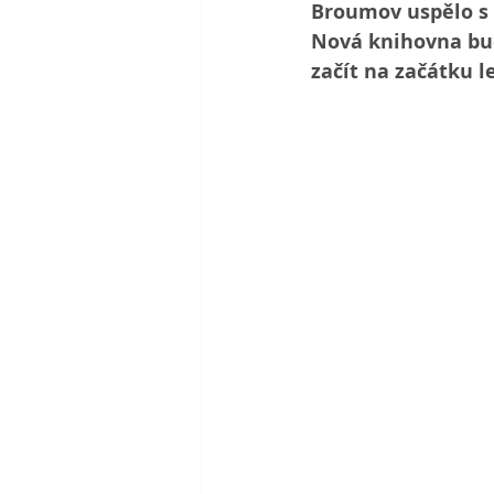
Broumov uspělo s 
Nová knihovna bud
začít na začátku l