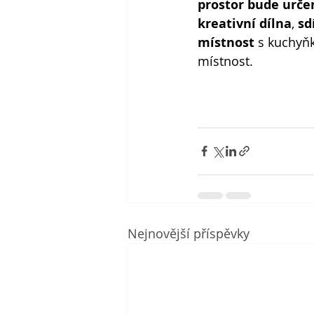
prostor bude určen
kreativní dílna
, 
sd
místnost
 s kuchyň
místnost.
Nejnovější příspěvky