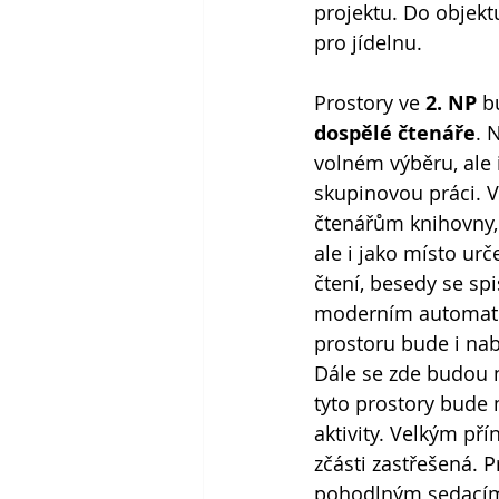
projektu. Do objekt
pro jídelnu.
Prostory ve
 2. NP
 b
dospělé čtenáře
. 
volném výběru, ale i
skupinovou práci. V
čtenářům knihovny, 
ale i jako místo urč
čtení, besedy se s
moderním automatem
prostoru bude i na
Dále se zde budou 
tyto prostory bude 
aktivity. Velkým př
zčásti zastřešená. 
pohodlným sedacím n