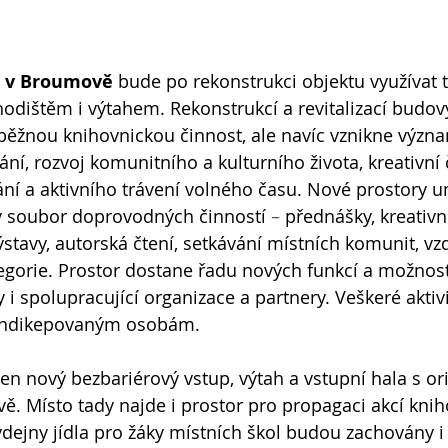
 v Broumově
 bude po rekonstrukci objektu využívat 
odištěm i výtahem. Rekonstrukcí a revitalizací budov
běžnou knihovnickou činnost, ale navíc vznikne význa
ní, rozvoj komunitního a kulturního života, kreativní č
ní a aktivního trávení volného času. Nové prostory 
ý soubor doprovodných činností 
–⁠
 přednášky, kreativní
ýstavy, autorská čtení, setkávání místních komunit, vz
gorie. Prostor dostane řadu nových funkcí a možností
 i spolupracující organizace a partnery. Veškeré aktiv
hendikepovaným osobám.
en nový bezbariérový vstup, výtah a vstupní hala s o
 Místo tady najde i prostor pro propagaci akcí knih
ýdejny jídla pro žáky místních škol budou zachovány i 