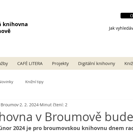
O
á knihovna
Jak vyhledáv
mově
užby
CAFÉ LITERA
Projekty
Digitální knihovny
Kniž
Novinky
Knižní tipy
a Broumov
2. 2. 2024
Minut čtení: 2
ihovna v Broumově bude
. únor 2024 je pro broumovskou knihovnu dnem rad