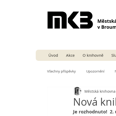
Městsk
v Brou
Úvod
Akce
O knihovně
Sl
Všechny příspěvky
Upozornění
Městská knihovn
Nová kn
Je rozhodnuto!  2