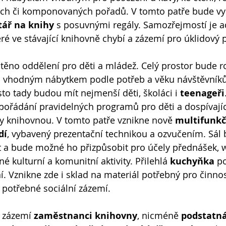
ích či komponovaných pořadů. V tomto patře bude v
tář na knihy
 s posuvnými regály. Samozřejmostí je a
teré ve stávající knihovně chybí a zázemí pro úklidový 
těno oddělení pro děti a mládež. Celý prostor bude r
 vhodným nábytkem podle potřeb a věku návštěvníků, 
to tady budou mít nejmenší děti, školáci i 
teenageři
ořádání pravidelných programů pro děti a dospívající
y knihovnou. V tomto patře vznikne nově 
multifunkčn
dí
, vybavený prezentační technikou a ozvučením. Sál 
it a bude možné ho přizpůsobit pro účely přednášek, 
né kulturní a komunitní aktivity. Přilehlá
 kuchyňka
 p
í. Vznikne zde i sklad na materiál potřebný pro činnos
 potřebné sociální zázemí.
 zázemí 
zaměstnanci knihovny
, nicméně 
podstatná