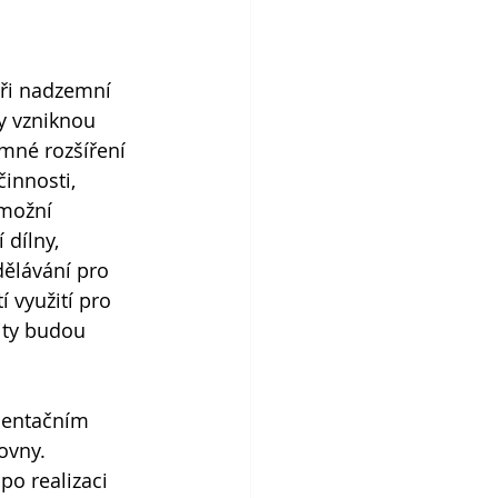
tři nadzemní 
y vzniknou 
mné rozšíření 
innosti, 
umožní 
 dílny, 
dělávání pro 
 využití pro 
ity budou 
rientačním 
ovny. 
po realizaci 