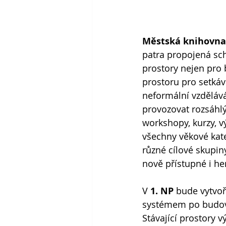
Městská knihovna
patra propojená sch
prostory nejen pro 
prostoru pro setkává
neformální vzdělává
provozovat rozsáhl
workshopy, kurzy, v
všechny věkové kate
různé cílové skupiny
nově přístupné i 
V 
1. NP
 bude vytvoř
systémem po budově.
Stávající prostory v