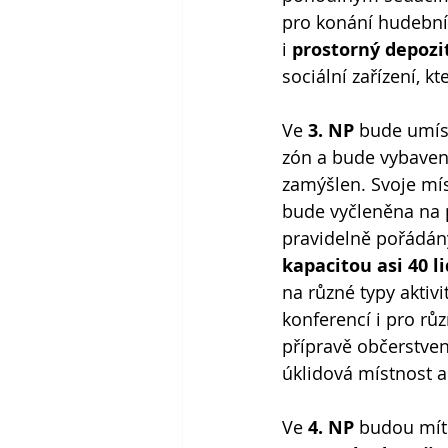
pro konání hudebn
i
 prostorný depozi
sociální zařízení, k
Ve 
3. NP
 bude umís
zón a bude vybaven
zamýšlen. Svoje mís
bude vyčleněna na p
pravidelně pořádán
kapacitou asi 40 li
na různé typy aktiv
konferencí i pro růz
přípravě občerstven
úklidová místnost a
Ve 
4. NP
 budou mít