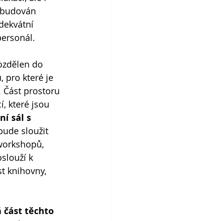
ybudován 
dekvátní 
personál. 
ozdělen do 
pro které je 
. Část prostoru 
, které jsou 
í sál s 
bude sloužit 
workshopů, 
oslouží k 
t knihovny, 
 část těchto 