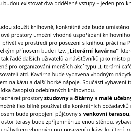
u budou existovat dva oddělené vstupy – jeden pro k
udou sloužit knihovně, konkrétně zde bude umístěno 
Nové prostory umožní vhodné uspořádání knihovního 
 přívětivé prostředí pro posezení s knihou, práci na P
elkým přínosem bude i tzv. „
Literární kavárna“
, kte
tak řadě dalších uživatelů a návštěvníků jako místo pr
ené pro organizování menších akcí typu „Literární café
pisovateli atd. Kavárna bude vybavena vhodným nábyt
 na kávu a další horké nápoje. Součástí vybavení t
bídka časopisů odebíraných knihovnou. 
nacházet prostory 
studovny 
a 
čítárny 
a 
malé učebn
možné flexibilně používat dle konkrétních požadavků 
ínosem bude propojení půjčovny s 
venkovní terasou
Prostor terasy bude zpříjemněn zelenou stěnou, vyba
ábytkem vhodným pro posezení u kávy, ke čtení, rela