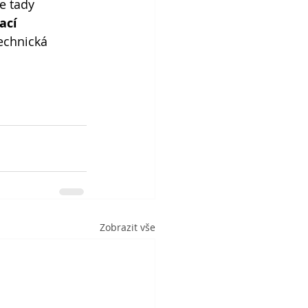
e tady 
ací 
echnická 
Zobrazit vše