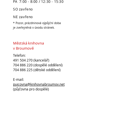
PÁ 7:00 - 8:00 / 12:30 - 15:30
SO zavřeno
NE zavřeno
* Pozor, prázdninová výpůjční doba
je zveřejněná v úvodu stránek.
Městská knihovna
v Broumově
Telefon:
491 504 270 (kancelář)
704 886 220
(dospělé oddělení)
704 886 225
(dětské oddělení)
E-mail:
pujcovna@knihovnabroumov.net
(půjčovna pro dospělé)
deti-pujcovna@knihovnabroumov.net
(půjčovna pro děti)
vedouci@knihovnabroumov.net
(kancelář vedoucí)
Vedoucí: Mgr. Marta Lelková