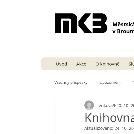
Městsk
v Brou
Úvod
Akce
O knihovně
Sl
Všechny příspěvky
Upozornění
jenkova9
20. 10. 
Knihovna
Aktualizováno:
24. 10. 2