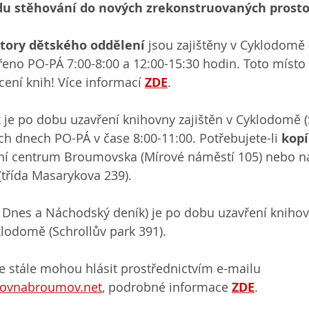
u stěhování do nových zrekonstruovaných prosto
tory dětského oddělení 
jsou zajištěny v Cyklodomě 
řeno PO-PÁ 7:00-8:00 a 12:00-15:30 hodin. Toto místo 
cení knih! Více informací 
ZDE
.
k
 je po dobu uzavření knihovny zajištěn v Cyklodomě (
ch dnech PO-PÁ v čase 8:00-11:00. Potřebujete-li 
kopí
ní centrum Broumovska (Mírové náměstí 105) nebo n
řída Masarykova 239).
 Dnes a Náchodský deník) je po dobu uzavření knihovn
klodomě (Schrollův park 391).
e stále mohou hlásit prostřednictvím e-mailu 
ovnabroumov.net
, podrobné informace 
ZDE
.