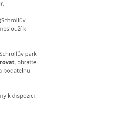
r.
(Schrollův 
neslouží k 
Schrollův park 
rovat
, obraťte 
a podatelnu 
y k dispozici 