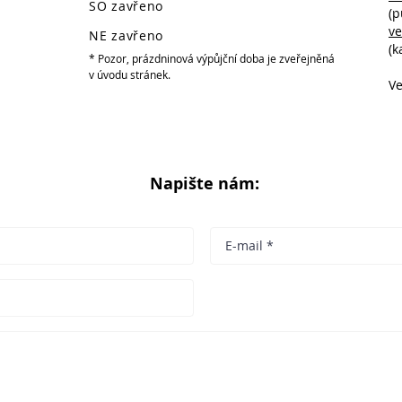
SO zavřeno
(p
v
NE zavřeno
(k
* Pozor, prázdninová výpůjční doba je zveřejněná
v úvodu stránek.
Ve
Napište nám: