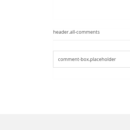
header.all-comments
comment-box.placeholder
Prázdniny v knihovně