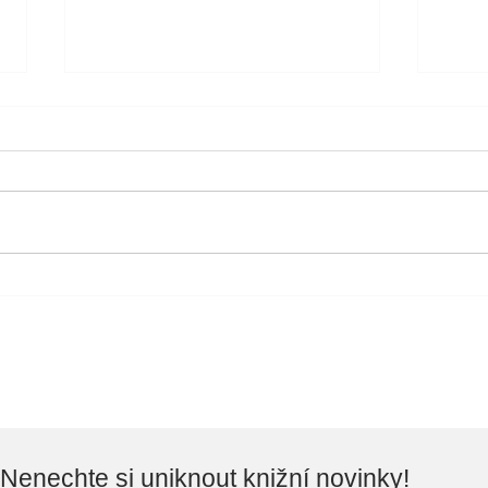
Otev
Knihovna vylepšuje svoje
prostory...
Nenechte si uniknout knižní novinky!