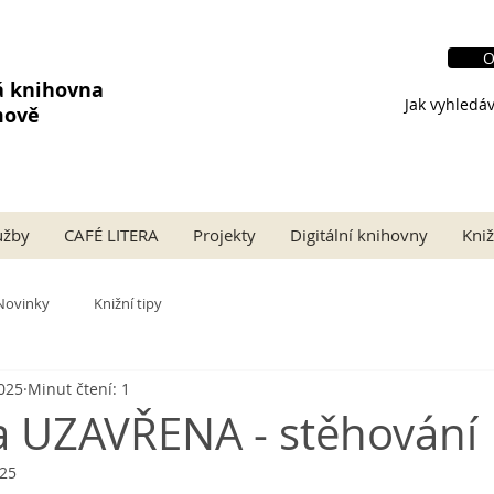
O
á knihovna
Jak vyhledáv
mově
užby
CAFÉ LITERA
Projekty
Digitální knihovny
Kniž
Novinky
Knižní tipy
2025
Minut čtení: 1
 UZAVŘENA - stěhování
025