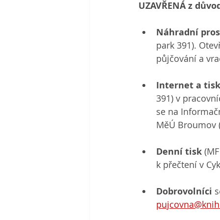
UZAVŘENÁ z důvod
Náhradní pros
park 391). Otev
půjčování a vra
Internet a tis
391) v pracovní
se na Informač
MěÚ Broumov (t
Denní tisk
 (MF
k přečtení v Cy
Dobrovolníci 
s
pujcovna@knih