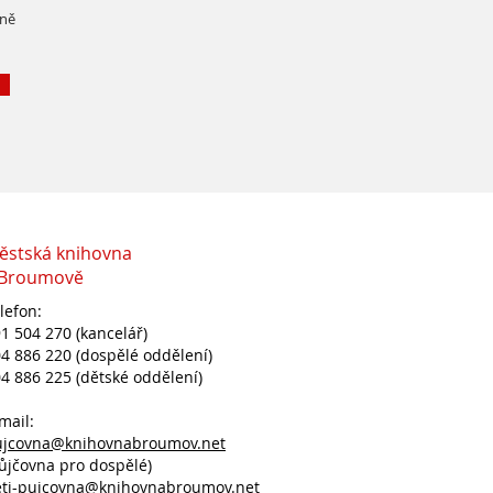
čně
ěstská knihovna
 Broumově
lefon:
1 504 270 (kancelář)
4 886 220 (dospělé oddělení)
4 886 225 (dětské oddělení)
mail:
ujcovna@knihovnabroumov.net
ůjčovna pro dospělé)
eti-pujcovna@knihovnabroumov.net