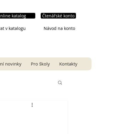
nline katalog
Čtenářské konto
at v katalogu
Návod na konto
ní novinky
Pro školy
Kontakty