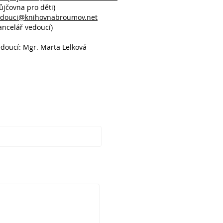
ůjčovna pro děti)
edouci@knihovnabroumov.net
ancelář vedoucí)
doucí: Mgr. Marta Lelková